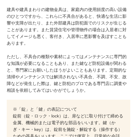
建具や建具まわりの建物金具は、家庭内の使用頻度の高い設備
のひとつですから、これらに不具合があると、快適な生活に影
響や支障が出たり、また外部建具は防犯面でのリスクが生じる
ことがあります。また賃貸住宅や管理物件の場合は入居者に対
してイメージも悪く、客付き、入居率に悪影響を及ぼすことも
あります。
ただし、不具合の種類や素材によってはメンテナンスに専門的
な知識が必要になることもあり、また鍵など防犯設備が関わる
と、専門家にお願いしたほうがよいこともあります。定期的な
清掃やメンテナンスでは解消されない不具合、不調、不安、故
障などが発生した際は、鍵と防犯のプロである専門店に調査や
相談を依頼してみてはいかがでしょうか。
※「錠」と「鍵」の表記について
錠前（錠・ロック・lock）は、扉などに取り付けて締める
金属、機械的または電子的な部品をいいます。鍵（か
ぎ・キー・key）は、錠前を施錠・解錠する（操作する）
ための器具をいいます。ここでは便宜上、日常的な会話