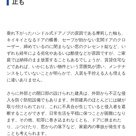
止も
垂れ下がったハンドル式ドアノブの原因である摩耗した軸も、
キイキイとなるドアの蝶番、セーブが効かない玄関ドアのクロ
ーザー、締めているのに閉まらない窓のクレセント錠など、い
ずれも経年による劣化やあるいは酷使などが原因ですが、ご家
庭では納得のまま放置することもあるでしょうが、賃貸住宅な
どであれば、いかにも古い物件という雰囲気が漂い、メンテナ
ンスをしていないことが明らかで、入居を手控える人も増える
に違いありません。
さらに外部との開口部の設けられた建具は、外部から不正な侵
入を防ぐ防犯設備でもあります。外部建具のほとんどには鍵が
取り付けられており、これに不具合が生じていると侵入者を遮
断することができず、日常生活を平穏に保つことが困難になり
ます。その他、犯罪に巻き込まれなくとも、ドアに挟まれた
り、ぶつけたり、窓からの落下など、家庭内の事故が発生する
ことも考えられます。