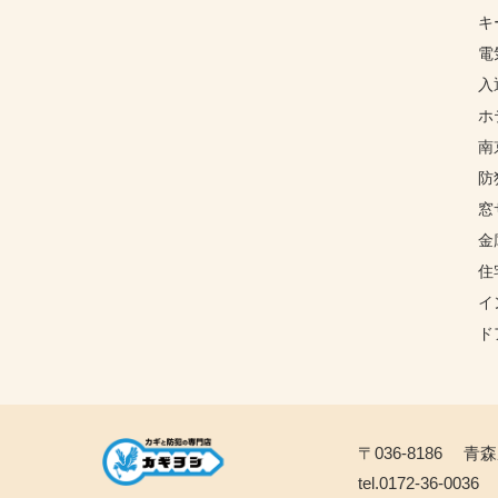
キ
電
入
ホ
南
防
窓
金
住
イ
ド
〒036-8186 
tel.0172-36-0036 