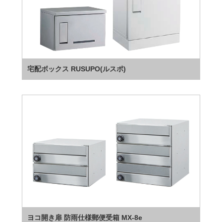
宅配ボックス RUSUPO(ルスポ)
ヨコ開き扉 防雨仕様郵便受箱 MX-8e